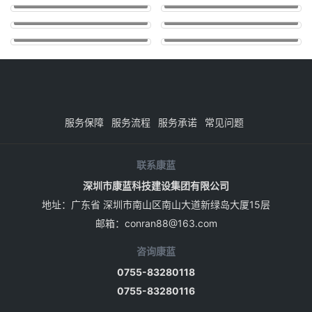
金
大
前海湾恒裕金融中心写字楼设计作品
前海弘毅大厦办公室设计作品
西
桂
海
利
双
林
中国国家版本图书馆西安分馆
北理莫斯科大学装饰设计项目
前
前
岸
亚
版
阳
海
海
中
北
朗
黄
纳
朔
湾
弘
国
理
廷
金
英
铂
恒
毅
国
莫
酒
海
迪
尔
裕
大
家
斯
店
岸
格
曼
金
厦
版
科
装
文
酒
温
融
办
本
大
服务保障
服务流程
服务承诺
常见问题
饰
华
店
泉
中
公
图
学
设
酒
装
度
心
室
书
装
计
店
饰
假
写
设
馆
饰
项
联系康蓝
装
设
酒
字
计
西
设
目
饰
计
店
楼
作
深圳市康蓝科技建设集团有限公司
安
计
位
设
项
是
设
品
分
项
地址：广东省 深圳市南山区南山大道新绿岛大厦15层
于
计
目。
新
计
馆
目
澳
项
酒
邮箱：
conran88@163.com
加
作
大
目。
店
坡
品
利
在
咨询康蓝
瑞
亚。
设
盛
0755-83280118
黄
计
集
金
0755-83280116
上
团
海
十
在