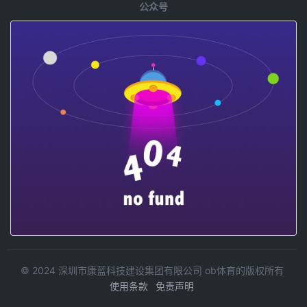
岸
公众号
分
桂
朗
注
林
廷
意
投
酒
创
资
店
造
建
拥
不
设
有
同
的
169
的
阳
间
空
朔
客
间
瑞
房，
格
盛
也
局
旅
是
以
游
朗
适
休
廷
合
闲
酒
客
世
店
人
界
集
的
(一
团
不
期)
在
同
项
© 2024 深圳市康蓝科技建设集团有限公司 ob体育的版权所有
澳
心
目
使用条款
免责声明
大
境。
之