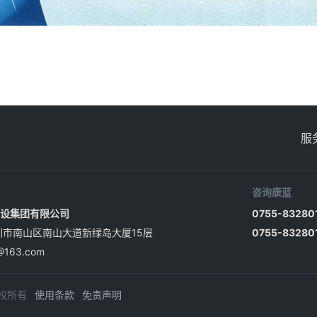
服
咨询康蓝
设集团有限公司
0755-83280
圳市南山区南山大道新绿岛大厦15层
0755-83280
@163.com
版权所有
使用条款
免责声明