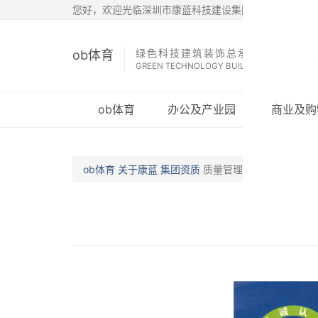
您好，欢迎光临深圳市康蓝科技建设集团有限公司
绿色科技建筑装饰总承包商
ob体育
GREEN TECHNOLOGY BUILDING DECORATIO
ob体育
办公及产业园
商业及购
ob体育
关于康蓝
集团资质
质量管理体系（iso 900