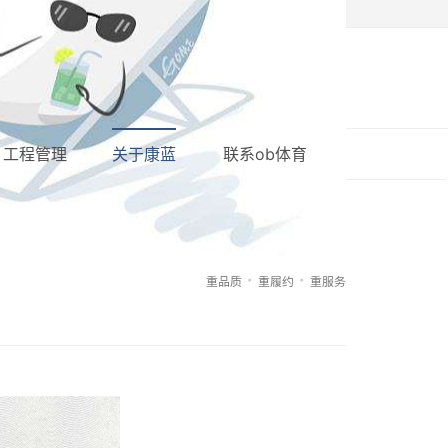
加盟康蓝
站内搜索
网站地图
工程管理
关于康蓝
联系ob体育
重品质
重履约
重服务