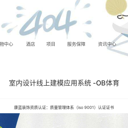
N
物中心
酒店
项目
服务保障
资讯中心
1）认证
室内设计线上建模应用系统 -OB体育
康蓝装饰资质认证：质量管理体系（iso 9001）认证证书