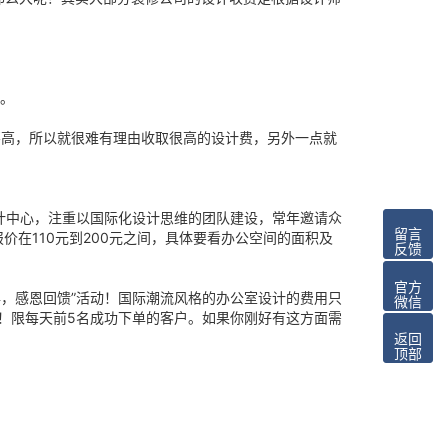
。
高，所以就很难有理由收取很高的设计费，另外一点就
计中心，注重以国际化设计思维的团队建设，常年邀请众
留言
在110元到200元之间，具体要看办公空间的面积及
反馈
官方
，感恩回馈”活动！国际潮流风格的办公室设计的费用只
微信
与！限每天前5名成功下单的客户。如果你刚好有这方面需
返回
顶部