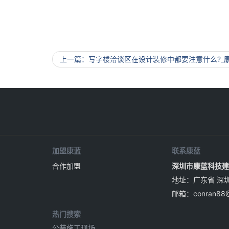
上一篇
写字楼洽谈区在设计装修中都要注意什么?_
加盟康蓝
联系康蓝
合作加盟
深圳市康蓝科技建
地址：广东省 深
邮箱：
conran88
热门搜索
公装施工现场