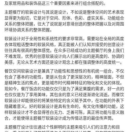
及家居用品和装饰品这三个重要因素来进行组合搭配的。
主题餐厅的软装设计与其说是设计，不如说是整体空间的艺术表现
显得更为贴切，它是对于空间、形体、色彩、虚实关系、功能组合
关系的整体把握，往大了说就是对意境创造的整体把握以及对周围
环境协调关系的整体把握。
软装设计对于全局性和系统性的要求非常高，需要站在全局的高度
去体现粗话整体的软装风格，真正能被人们认知并接受的创意设计
往往具有很高的整体感觉。在众多已经成功的主题餐厅的身上我们
不难发现，优秀的创意软装设计向人们展示出的是高度的、协调的
美感，无论从艺术方面还是设计观念上都在强调整体的高度统一。
餐饮空间软装设计是兼具了功能性和思想性的有机统一组合，不仅
包含了基本的功能性，更是从包含了更深层次的，精神层面，不但
是精神生活的焦点，更是城市时代精神特征的物化和文化的体现。
现如今，餐厅饭店的功能仅仅只是为了满足果腹的需求，好一点的
也仅仅是为了享用美味，其包含的意义已经逐渐退化消逝。而餐饮
软装设计却能很好的将某些特定的含义赋予其中，在功能的外表下
隐藏着意义。好的软装设计是具有生命的，有文化传播的功能，这
样软装设计才不会显得苍白无力、乏善可陈，真正将功能与意义融
合，才能使得主题餐厅软装设计成为传情达意的最佳传声筒。
主题餐厅设计往往通过个性鲜明的主题来吸引人们的注意力和目