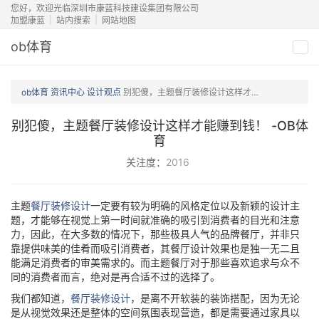
您好，欢迎光临深圳市康蓝科技建设集团有限公司
加盟康蓝
站内搜索
网站地图
ob体育
切
换
导
ob体育
资讯中心
设计观点
别犯傻，主题餐厅装修设计这样才能赚到钱！
航
别犯傻，主题餐厅装修设计这样才能赚到钱！ -OB体
育
关注度：
2016
主题
餐厅装修设计
一定要有较为明确的风格定位以及新颖的设计主
题，才能够在视觉上第一时间就准确的吸引到消费者的目光和注意
力，因此，在大多数的情况下，那些极具人气的品牌餐厅，并非只
靠提供味美的佳肴而吸引消费者，其餐厅设计效果也是独一无二且
能满足消费者的审美需求的。而主题餐厅对于那些喜欢追求与众不
同的消费者而言，绝对是再合适不过的选择了。
我们都知道，
餐厅装修设计
，是离不开软装的装饰搭配，因为无论
是从视觉效果还是整体的空间氛围表现营造，都是需要通过家具以