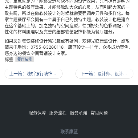
光，重点就是为了能够营造与众不同的设计效果，只有拥有鲜明的
主题特色的餐厅效果，才能够触动大众的心灵，从而引起大家的一
致共鸣，所以在做软装设计的时候就需要强调差异性和多样化。每
家主题餐厅都会拥有一个属于自己的独特主题，软装设计也是建立
在这个基础上的，加之独特的空间造型，恰到好处的色彩调配，个
性化的材料肌理以及完善的细部软装配饰都能为餐厅加分。
如果您对餐饮装修设计感兴趣或有疑问，欢迎光临康蓝设计，或敬
请来电垂询：0755-83280118。康蓝设计—11年，众多成功案例，
您身边的餐饮空间营销设计专家。
标签
餐厅装修
上一篇
浅析银行装饰装修
下一篇
设计师、设计（装饰）公司的“正负循环”
服务保障
服务流程
服务承诺
常见问题
联系康蓝