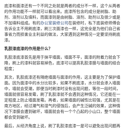
底漆和面漆还有一个不同之处就是两者的成分不一样，这个从两者
的作用功能不一样就可以看出来。底漆所包含的成分是树脂、助
剂、溶剂以及填料，而面漆则是由树脂、溶剂、助剂以及很少或是
不加填料组成。有的
办公室装修公司
在装修时，私下底装修师傅会
告诉业主不用刷底漆，刷三次面漆也一样，这完全是为他们自己省
事省力而损害业主利益的做法，大家遇到这种情况一定要坚持刷底
漆。
乳胶漆底漆的作用是什么？
乳胶漆底漆首先是用于抹平墙面，墙面不平，面漆的附着力就会下
降，刷上的漆料就容易掉色，底漆可以提高乳胶漆膜与墙面的结合
程度；
其次，乳胶底漆还有隔绝墙面与面漆的作用，这主要是为了保护墙
面。因为面漆中的水分比较多，如果不刷底漆，水分就会渗入墙面
中，墙就会受潮，即便当时刷漆时没有出现问题，等住一段时间，
墙面就很容易发霉，刷了乳胶漆就不会遇到这种情况，它还能在一
定程度上防止墙面发霉。再者，如果墙面的碱性比较强，尤其是在
南方地区，经过潮气和湿气的侵蚀后，会产生泛碱的效果，这种情
况下漆膜会遭到破坏，墙面就会有一个个凸起的小山口，整个墙面
都会受到破坏。
最后，从经济角度上说，刷了乳胶漆底漆一是可以避免出现问题再