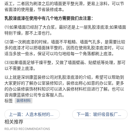
返工，二者因为刷漆之后的墙面更平整光滑，更易上涂料，可以节
省面漆的使用量，节省装修成本。
乳胶漆底漆在使用中有几个地方需要我们去注意：
(1)如果墙面已经刮了大白浆，最好还是上一层乳胶漆底漆;如果墙面
特别干燥，那不上漆也行。
(2)第一次刷底漆的时候，墙面不平粗糙、墙面气孔多，是需要比较
多的底漆才可以把墙面抹平整的，因而在使用乳胶漆底漆时，可以
适当多放一些水，保证可以均匀地给每一个角落都刷上底漆。
(3)如果墙面足够干燥平整，又做了墙面壁画、贴壁纸等处理，那可
以不需要上底漆。
以上就是深圳康蓝装修公司对乳胶漆底漆的介绍，希望可以帮助到
大家更好的了解办公室装修知识，装修出称心如意的办公室。更多
的办公装修装饰材料知识可以进入装修材料栏目进行了解。也可以
咨询康蓝装修公司专业客服人员。
标签
装修材料
上一篇
人造木板材的种类_办公室装修中人造木板材有哪些_康蓝装饰公司
下一篇
玻纤吸音板厂家_办公室装修玻纤吸音板比较好的厂家_康蓝装饰公司
相关推荐
RELATED RECOMMENDATIONS