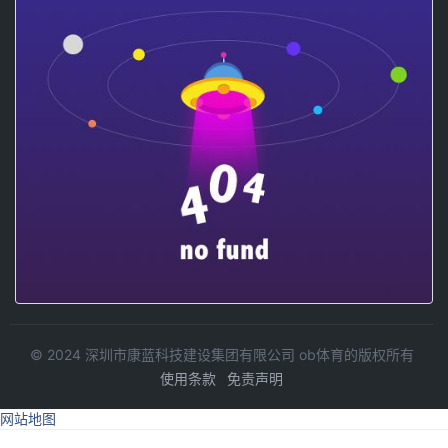
排
如
下：
放
假
时
间：
2018
年
2
月
15
日
（除
夕），
上
班
时
© 2024 深圳市康蓝科技建设集团有限公司 ob体育的版权所有
间：
使用条款
免责声明
2018
年
网站地图
2
月