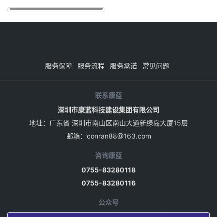
康蓝装饰2018春节放假通知
康
蓝
装
饰,
春
节
服务保障
服务流程
服务承诺
常见问题
放
假
通
联系康蓝
知：
深圳市康蓝科技建设集团有限公司
康
蓝
地址：广东省 深圳市南山区南山大道新绿岛大厦15层
春
邮箱：
conran88@163.com
节
放
咨询康蓝
假
时
0755-83280118
间
0755-83280116
具
体
公众号
安