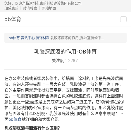
您好，欢迎光临深圳市康蓝科技建设集团有限公司
加盟康蓝
站内搜索
网站地图
ob体育
切
换
导
ob体育
资讯中心
装饰材料
乳胶漆底漆的作用_办公室装修中乳胶漆底漆的作用及使用介绍_康蓝装饰公司
航
乳胶漆底漆的作用-OB体育
关注度：
2287
在办公室装修或者家居装修中，给墙面上涂料的工序是先底漆后面
漆，有的人还会先刷上一层大白浆。乳胶漆是上漆的第一道工序，
它的主要作用就是使得漆面平整，支撑面漆，同时隔绝面漆和墙
面。一般而言刷漆时都会选择白色的乳胶漆底漆，这样在上面漆时
颜色更正一些;面漆是上完底漆之后的第二道工序，它的作用就是保
护、美化装饰办公室漆面，有一个画龙点晴的作用。那么乳胶漆底
漆与面漆有什么区别呢？乳胶漆底漆使用时有什么注意事项呢？下
面
ob体育
就详细的和大家介绍。
乳胶漆底漆与面漆有什么区别？