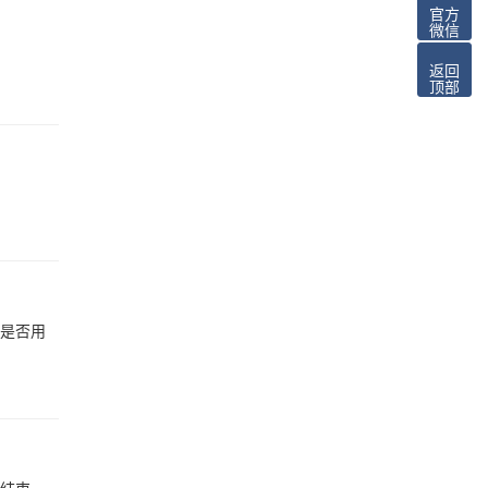
官方
微信
返回
顶部
是否用