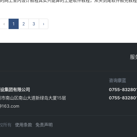
的网上室内设计教程其实只能算的上是软件教程，从头到尾软件教完教程
‹
1
2
3
›
服
咨询康蓝
设集团有限公司
0755-83280
圳市南山区南山大道新绿岛大厦15层
0755-83280
@163.com
版权所有
使用条款
免责声明